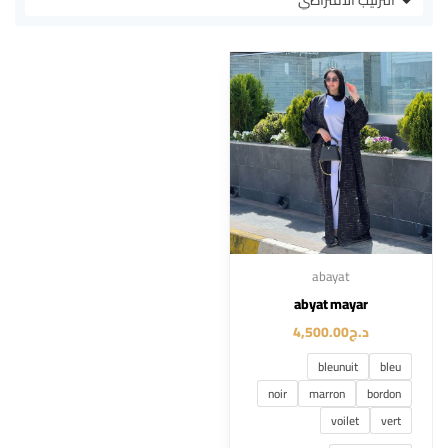
abayat
abyat mayar
د.ج
4,500.00
bleunuit
bleu
noir
marron
bordon
voilet
vert