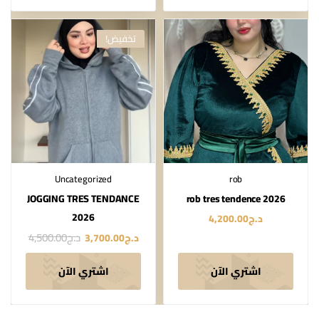
تخفيض!
Uncategorized
rob
JOGGING TRES TENDANCE
rob tres tendence 2026
2026
د.ج
4,200.00
د.ج
4,500.00
د.ج
3,700.00
اشتري الآن
اشتري الآن